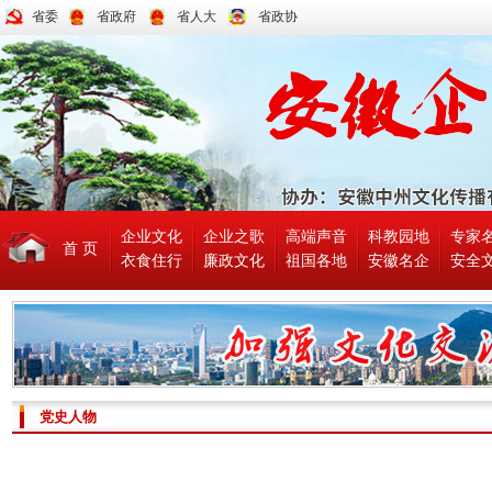
省委
省政府
省人大
省政协
企业文化
企业之歌
高端声音
科教园地
专家
首 页
衣食住行
廉政文化
祖国各地
安徽名企
安全
党史人物