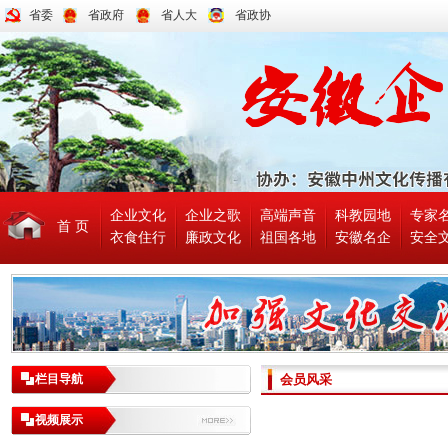
省委
省政府
省人大
省政协
企业文化
企业之歌
高端声音
科教园地
专家
首 页
衣食住行
廉政文化
祖国各地
安徽名企
安全
栏目导航
会员风采
视频展示