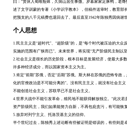
曰：“贯休入蜀唯瓶钵，久病山居生事微。岁暮家家足豚鸭，老馋
述了文字训蒙的专著《小学识字教本》，但稿件送审时，教育部长
把预支的八千元稿费也退回去了。最后直至1942年陈独秀因病
个人思想
1.民主主义是“超时代”、“超阶级”的，是“每个时代被压迫的大
实施的范围有广狭而已”。未来世界，将实现“无产阶级民主制以至
2.社会主义是很长的历史阶段，根本目标是发展经济，使最大多
许多种经济成分，而以国家资本主义为主。
3.肯定“前期”苏俄，否定“后期”苏俄。斯大林在苏俄的恐怖专
化的官僚政治是不可能分离的”。没有民主主义，就没有社会主义
不能创造社会主义，苏联早已不是社会主义。
4.世界大战中不能引发革命，殖民地不能获得解放独立。“此次
资产阶级民主，我们如果能努力自新，不再包庇贪污，有可能恢复
5.放弃对列宁主义、托洛茨基主义的信仰。
半个世纪过去，陈独秀上述论断有些被证明是错误的，有些则是