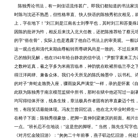
陈独秀论书法，有一则佳话流传甚广。即我们都知道的书法家沈
时陈与沈还不熟悉，但性格率直、快人快语的陈独秀初次相见，就
上，字在地下！”刘三则是江南名士刘季平也，其时刘三和苏曼殊
因陈的批评为忤，相反后来沈入北大任教，还把陈推荐给了蔡元培
的字“俗在骨”，实际上也是透露了他自己书法上的审美观。一般
这一观点也和清代末期由尊帖转而尊碑风尚是一致的。不过后来
己的独到见解，他在1941年给台静农的信中说：“尹默字素来
之数种近真，羲之字多为米南宫临本，神韵犹在欧褚所临兰亭之下
得汪洋闳肆、兼备众体。我们今天所见的陈氏翰墨中，以书札、
的对子“奔蛇走虺势入座，骤雨旋风声满堂”一样，录的是怀素《
此联为陈独秀于南京模范监狱中所书，那时在狱中他还写过一副著
均写得结体开张，线条生辣，章法极具作者固有的率直豪迈个性，
性，有段笑话最能体现。冯友兰曾回忆说，他在北大毕业时师生
在椅子下面；陈独秀很豪放，把脚一直伸到梁漱溟的前面。相片出
一点。”班长忍不住地说：“这是您的脚呀。” 当然，陈先生写字
《对月忆金陵旧游》：“匆匆二十年前事，燕子矶边忆旧游，何处