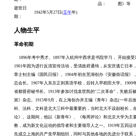
品：
图》等
逝世日
1942年5月27日(
壬午
年)
期：
人物生平
革命初期
1896年考中秀才。1897年入杭州中西求是书院学习，
开始接受
1901年因为进行反清宣传活动，受清政府通缉，从安庆逃亡日本，
章士钊主编《国民日报》。1904年初在芜湖创办《安徽俗话报》
总会长。1907年入东京正则英语学校，后转入早稻田大学。190
省都督府秘书长。1913年参加讨伐袁世凯的“二次革命”，失败后
寅》杂志。1915年9月，在上海创办并主编《青年》杂志(一年后
科、法科，文科是北大三科中最重要的，当时北大不设副校长，在北
论》。这期间，他以《新青年》、《每周评论》和北京大学为主
教，成为新文化运动的倡导者和主要领导人之一。1919年五四运
先成立上海的共产党早期组织，同时与其他各地的先进分子联