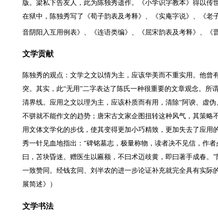
版。梁私下告友人，此为陈独秀遗作。《小学识字教本》得以传
在狱中，陈独秀写了《荀子韵表及考释》、《实庵字说》、《老
音阴阳入互用例表》、《连语类编》、《屈宋韵表及考释》、《
文学贡献
陈独秀的观点：文学之文以情为主，应该华美而不重实用。他曾有
突。其实，此“无用”二字表达了陈氏一种很重要的文章观念。所
清界线。应用之文以理为主，应该朴质而有用，清除“阿谀、虚伪
不骈就不能作文的趋势；唐宋古文家企图扭转这种风气，其策略
用文体文学化的步伐，使其变得更加小巧精致，更加失去了应用
秀一针见血地指出：“碑铭墓志，极量称物，读者决不见信，作者
曰，苫块昏迷。赠医生以匾额，不曰术迈歧黄，即曰著手成春。”
一致赞同。经钱玄同、刘半农的进一步论证补充就完全具有实际的操
展简述》）
文学书法