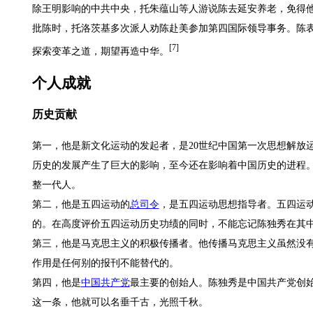
除王明影响的中共中央，托朱蕴山等人游说陈去延安养老，免得他
批陈时，托洛茨基多次派人劝陈赴美参加第四国际领导事务。陈
[7]
探索变革之道，期望再造中华。
个人成就
历史贡献
第一，他是新文化运动的发起者，是20世纪中国第一次思想解放
历史的发展产生了巨大的影响，至今还在影响着中国历史的进程
整一代人。
第二，他是五四运动的
总司令
，是五四运动思想指导者。五四运
的。在高度评价五四运动历史功绩的同时，不能忘记陈独秀在其
第三，他是马克思主义的积极传播者。他传播马克思主义虽然没
作用是任何别的报刊不能替代的。
第四，他是
中国共产党
最主要的创始人。陈独秀是中国共产党创始
这一条，他就可以名垂千古，光照千秋。