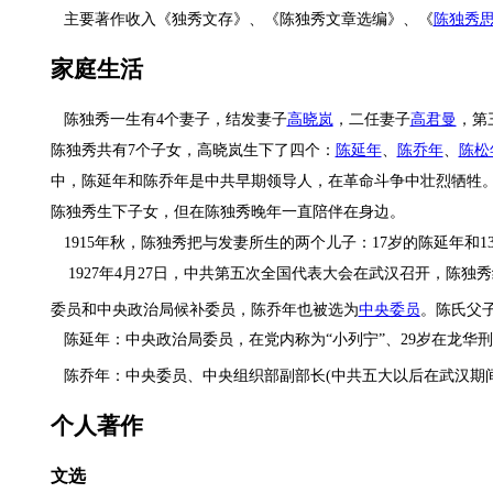
主要著作收入《独秀文存》、《陈独秀文章选编》、《
陈独秀
家庭生活
陈独秀一生有4个妻子，结发妻子
高晓岚
，二任妻子
高君曼
，第
陈独秀共有7个子女，高晓岚生下了四个：
陈延年
、
陈乔年
、
陈松
中，陈延年和陈乔年是中共早期领导人，在革命斗争中壮烈牺牲
陈独秀生下子女，但在陈独秀晚年一直陪伴在身边。
1915年秋，陈独秀把与发妻所生的两个儿子：17岁的陈延年和1
1927年4月27日，中共第五次全国代表大会在武汉召开，陈
委员和中央政治局候补委员，陈乔年也被选为
中央委员
。陈氏父
陈延年：中央政治局委员，在党内称为“小列宁”、29岁在龙华
陈乔年：中央委员、中央组织部副部长(中共五大以后在武汉期
个人著作
文选