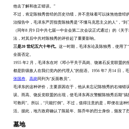
他去了解和改正错误。”
不过，肯定陈独秀曾经的历史功绩，并不意味着可以抹煞他曾经
治报告中，毛泽东严厉指责陈独秀是“不懂马克思主义的人”，“到了大
（同年8 月9 日中共七届一中全会第二次会议正式通过）的《关
法，对其后中共对陈独秀的评价起了重要影响。
三是20 世纪五六十年代。
这一时期，毛泽东论及陈独秀，使用了“
全面否定。
1955 年2 月，毛泽东在对《邓小平关于高岗、饶漱石反党联
都是阶级敌人在我们党内的代理人”的批语。1956 年7 月14 
张国焘
、
高岗
同列为“反面教员”。
毛泽东的这种评价，主要原因在于，他从未忘记陈独秀的右倾错
误。而高、饶反党联盟的出现，使毛泽东再次警醒陈独秀后期“搞托
可救药”。所以，“只能打倒”。不过，值得注意的是，即便在这种
活。据此，地方政府确认了陈延年、陈乔年的烈士身份，颁发了
墓地