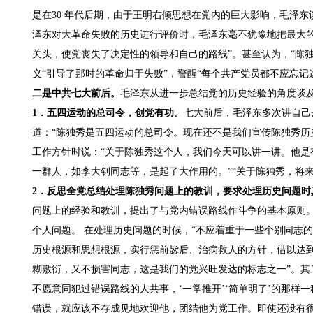
是在30 年代后期，由于王明右倾思想在党内的巨大影响，毛泽
泽东对大革命失败的历史进行评价时，毛泽东毫不犹豫地把最大的
关头，使党丧失了决定性的领导和自己的路线”。甚至认为，“陈
义“引导了那时的革命归于失败”，警醒“每个共产党员都不应忘记
二是中共七大前后。
毛泽东从进一步总结党的历史经验的角度谈
1．五四运动的总司令，创党有功。
七大前后，毛泽东多次讲自己是
道：“陈独秀是五四运动的总司令。现在还不是我们宣传陈独秀历史
工作方针时说：“关于陈独秀这个人，我们今天可以讲一讲。他是
一群人，如李大钊同志等，是起了大作用的。”“关于陈独秀，将
2．反思全党总结处理陈独秀问题上的教训，要求处理历史问题时
问题上的经验和教训，提出了与党内错误路线作斗争的基本原则
个人问题。 在处理历史问题的时候，“不应着重于一些个别同志
历史根源和思想根源，实行惩前毖后、治病救人的方针，借以达
糊敷衍，又不损害同志，这是我们的党兴旺发达的标志之一”。其
不愿意同犯过错误路线的人共事，‘一掌推开’‘简单明了’的那样
错误，就应该不存成见地欢迎他，团结他为党工作。即使还没有