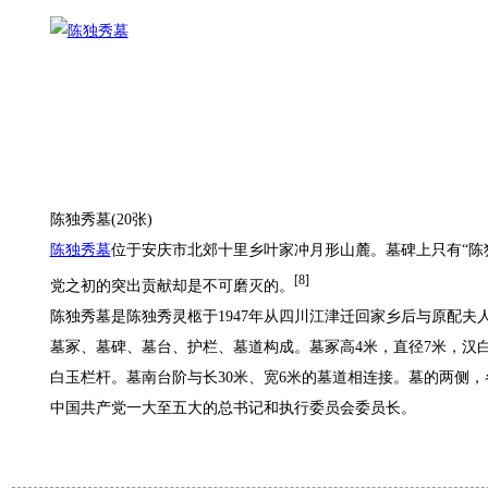
陈独秀墓
(20张)
陈独秀墓
位于安庆市北郊十里乡叶家冲月形山麓。墓碑上只有“陈
[8]
党之初的突出贡献却是不可磨灭的。
陈独秀墓是陈独秀灵柩于1947年从四川江津迁回家乡后与原配夫
墓冢、墓碑、墓台、护栏、墓道构成。墓冢高4米，直径7米，汉白玉
白玉栏杆。墓南台阶与长30米、宽6米的墓道相连接。墓的两侧，
中国共产党一大至五大的总书记和执行委员会委员长。