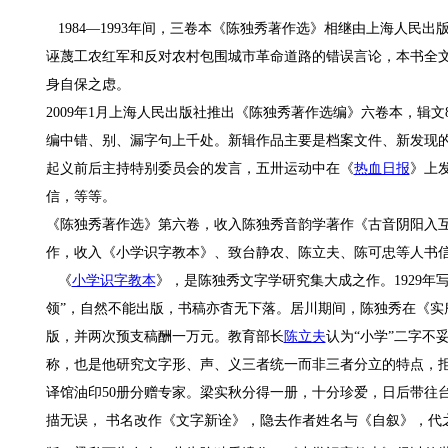
1984—1993年间，三卷本《陈独秀著作选》相继由上海人民出版
诬蔑工农红军和反对农村包围城市革命道路的错误言论，本书全文
身自保之虑。
2009年1月上海人民出版社推出《陈独秀著作选编》六卷本，辑文89
编中错、别、漏字句上千处。新辑作品主要是档案文件、新发现
起义前后主持特别委员会的发言，五卅运动中在《
热血日报
》上
信，等等。
《陈独秀著作选》第六卷，收入陈独秀音韵学著作《古音阴阳入
作，收入《小学识字教本》、致台静农、陈立夫、陈可忠等人书
《
小学识字教本
》，是陈独秀文字学研究集大成之作。1929
领”，自然不能出版，书稿亦杳无下落。居川期间，陈独秀在《实
版，并两次预支稿酬一万元。教育部长
陈立夫
认为“小学”二字不
称，也是他研究文字形、声、义三者统一而非三者分立的特点，
译馆油印50册分赠专家。梁实秋分得一册，十分珍爱，日后带往
描无误，
书名改作《文字新诠》，隐去作者姓名与《自叙》，代之