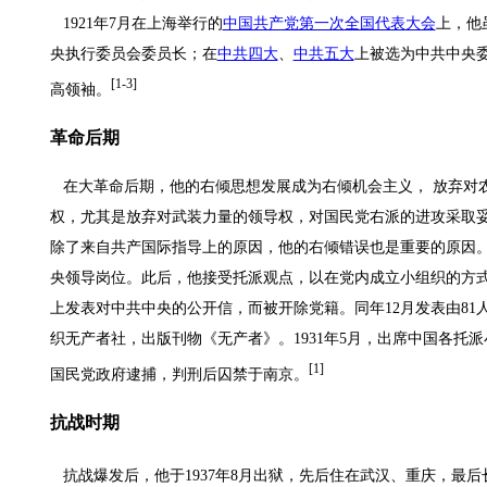
1921年7月在上海举行的
中国共产党第一次全国代表大会
上，他
央执行委员会委员长；在
中共四大
、
中共五大
上被选为中共中央
[1-3]
高领袖。
革命后期
在大革命后期，他的右倾思想发展成为右倾机会主义，
放弃对
权，尤其是放弃对武装力量的领导权，对国民党右派的进攻采取妥
除了来自共产国际指导上的原因，他的右倾错误也是重要的原因。1
央领导岗位。此后，他接受托派观点，以在党内成立小组织的方式进
上发表对中共中央的公开信，而被开除党籍。同年12月发表由8
织无产者社，出版刊物《无产者》。1931年5月，出席中国各托派
[1]
国民党政府逮捕，判刑后囚禁于南京。
抗战时期
抗战爆发后，他于1937年8月出狱，先后住在武汉、重庆，最后长