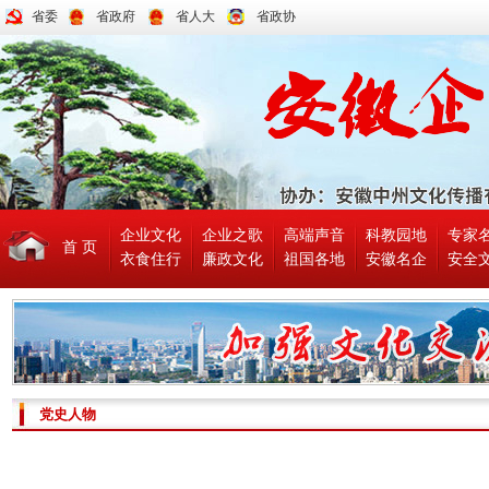
省委
省政府
省人大
省政协
企业文化
企业之歌
高端声音
科教园地
专家
首 页
衣食住行
廉政文化
祖国各地
安徽名企
安全
党史人物