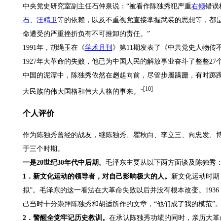
中央党史研究室副主任石仲泉说：“被看作陈独秀犯严重
右倾
错误
石
、
汪精卫
等的依赖，以及不重视党直接掌握武装的思想等，都是
命遭受的严重挫折负有不可推卸的责任。”
1991年，胡绳玉在《
学术月刊
》第11期发表了《中共党史人物传
1927年大革命的失败，他已为中国人民的解放事业奋斗了整整2
中国的泥潭中，陈独秀依然在趔趄向前，尽管步履蹒跚，有时踯
[10]
大民族的伟大国格和伟大人格的事来。”
个人评价
作为陈独秀曾经的战友，继陈独秀、瞿秋白、李立三、向忠发、
于三个时期。
一是20世纪30年代中后期。
毛泽东主要从以下两方面谈及陈独秀
1．新文化运动的领导者，对自己影响极大的人。
新文化运动时期
拟”。毛泽东的这一看法在大革命失败以后并没有根本改变。193
己当时十分崇拜陈独秀和胡适所作的文章，“他们成了我的模范”
2．警醒全党牢记历史教训。
在承认陈独秀功绩的同时，亲历大革