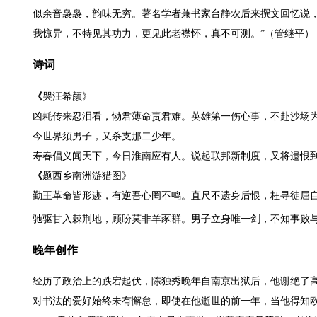
似余音袅袅，韵味无穷。著名学者兼书家台静农后来撰文回忆说，
我惊异，不特见其功力，更见此老襟怀，真不可测。”（管继平）
诗词
《
哭汪希颜》
凶耗传来忍泪看，恸君薄命责君难。英雄第一伤心事，不赴沙场
今世界须男子，又杀支那二少年。
寿春倡义闻天下，今日淮南应有人。说起联邦新制度，又将遗恨
《
题西乡南洲游猎图》
勤王革命皆形迹，有逆吾心罔不鸣。直尺不遗身后恨，枉寻徒屈
驰驱甘入棘荆地，顾盼莫非羊豕群。男子立身唯一剑，不知事败
晚年创作
经历了政治上的跌宕起伏，陈独秀晚年自南京出狱后，他谢绝了
对书法的爱好始终未有懈怠，即使在他逝世的前一年，当他得知欧