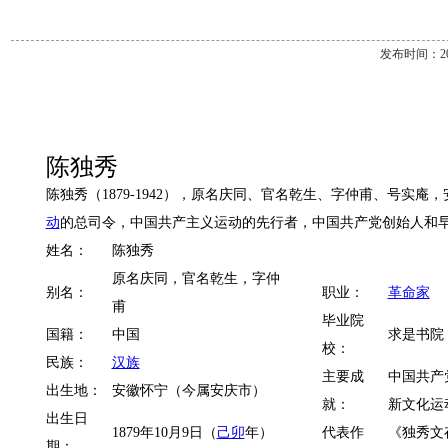
发布时间：2013
陈独秀
陈独秀（1879-1942），原名庆同、官名乾生、字仲甫、号实庵
动
的总司令，中国共产主义运动的先行者，中国共产党创始人和
姓名：
陈独秀
原名庆同，官名乾生，字仲
别名：
职业：
革命家
甫
毕业院
国籍：
中国
求是书院
校：
民族：
汉族
主要成
中国共产
出生地：
安徽怀宁（今属安庆市）
就：
新文化运
出生日
1879年10月9日（
己卯
年）
代表作
《独秀文
期：