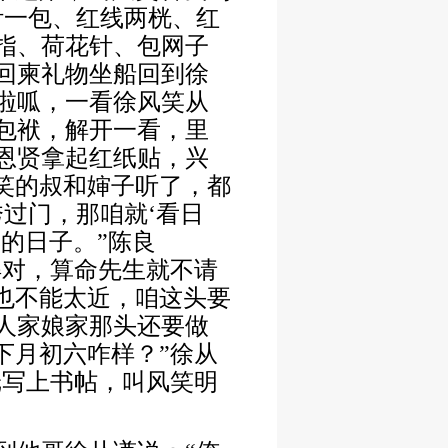
针一包、红线两桄、红
指、荷花针、包网子
回柬礼物坐船回到徐
啦呱，一看徐风笑从
包袱，解开一看，里
恩贤拿起红纸贴，兴
笑的叔和婶子听了，都
过门，那咱就‘看日
的日子。”陈良
得对，算命先生就不请
也不能太近，咱这头要
人家娘家那头还要做
下月初六咋样？”徐从
纸写上书帖，叫风笑明