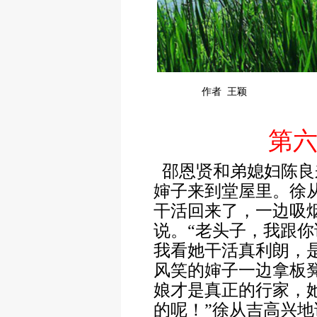
作者 王颖
第六
邵恩贤和弟媳妇陈良
婶子来到堂屋里。徐
干活回来了，一边吸烟
说。“老头子，我跟
我看她干活真利朗，
风笑的婶子一边拿板
娘才是真正的行家，
的呢！”徐从吉高兴地