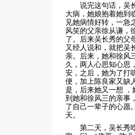
说完这句话，吴
大病，她娘抱着她到
见她病情好转，一急
风笑的父亲徐从谦，
了。后来吴长秀的父
又经人说和，就把吴
亲。后来，她和徐风
久，两人心思知心思
安，之后，她为了打
便，加上陈良家又缺
是，后来她又一想
，
到她和徐风三的亲事
了自己一辈子的心愿
天。
第二天，吴长秀