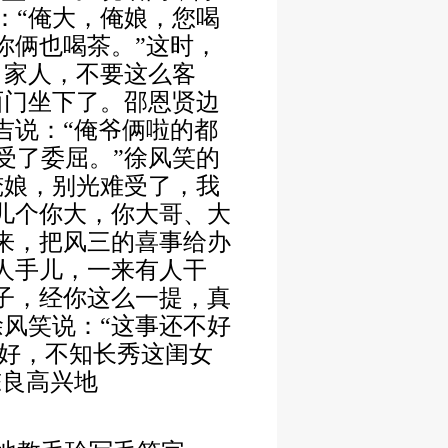
：“俺大，俺娘，您喝
你俩也喝茶。”这时，
自家人，不要这么客
西门坐下了。邵恩贤边
吉说：“俺爷俩啦的都
受了委屈。”徐风笑的
俺娘，别光难受了，我
儿个你大，你大哥、大
来，把风三的喜事给办
人手儿，一来有人干
子，经你这么一提，真
风笑说：“这事还不好
到好，不知长秀这闺女
陈良高兴地