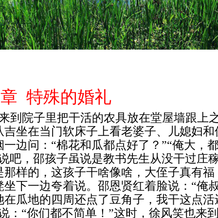
章 特殊的婚礼
来到院子里把干活的农具放在堂屋墙跟上
从吉坐在当门软床子上看老婆子、儿媳妇和
一边问：“棉花和瓜都点好了？”“俺大，
你说吧，邵孩子虽说是教书先生从没干过庄
是那样的，这孩子干啥像啥，大侄子真有福
凳坐下一边夸着说。邵恩贤红着脸说：“俺
她在瓜地的四周还点了豆角子，我干这点活
说：“你们都不简单！”这时，徐风笑也来