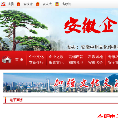
省委
省政府
省人大
省政协
企业文化
企业之歌
高端声音
科教园地
专家
首 页
衣食住行
廉政文化
祖国各地
安徽名企
安全
电子商务
合肥电