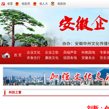
省委
省政府
省人大
省政协
企业文化
企业之歌
高端声音
科教园地
专家
首 页
衣食住行
廉政文化
祖国各地
安徽名企
安全
科技之窗
刘新：